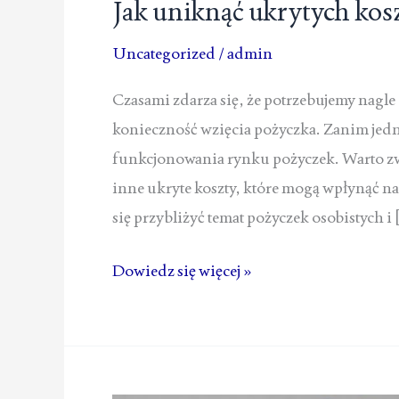
Jak uniknąć ukrytych kos
Uncategorized
/
admin
Czasami zdarza się, że potrzebujemy nagle 
konieczność wzięcia pożyczka. Zanim jedn
funkcjonowania rynku pożyczek. Warto zw
inne ukryte koszty, które mogą wpłynąć 
się przybliżyć temat pożyczek osobistych i 
Jak
Dowiedz się więcej »
uniknąć
ukrytych
kosztów
przy