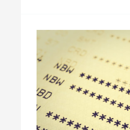
czy
karta
kredytowa?
Porównanie
dwóch
opcji