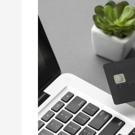
wzięciu
pożyczki?